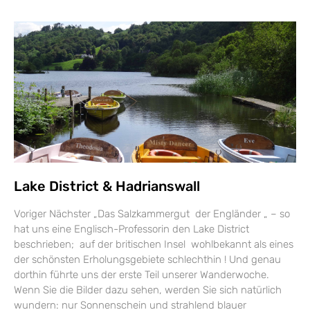
Lake District & Hadrianswall
Voriger Nächster „Das Salzkammergut der Engländer „ – so
hat uns eine Englisch-Professorin den Lake District
beschrieben; auf der britischen Insel wohlbekannt als eines
der schönsten Erholungsgebiete schlechthin ! Und genau
dorthin führte uns der erste Teil unserer Wanderwoche.
Wenn Sie die Bilder dazu sehen, werden Sie sich natürlich
wundern: nur Sonnenschein und strahlend blauer