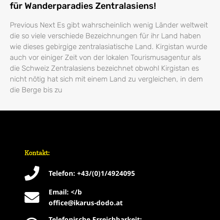
für Wanderparadies Zentralasiens!
Previous Next Es gibt wahrscheinlich wenig Länder weltweit
die so viele verschiede Bezeichnungen für ihr Land haben
wie dieses gebirgige zentralasiatische Land. Kirgistan wurde
auch vor einiger Zeit von der lokalen Tourismusagentur als
die Schweiz Zentralasiens bezeichnet obwohl Kirgistan es
nicht nötig hat sich mit einem Land zu vergleichen, in dem
die Berge bis zu
Kontakt:
Telefon: +43/(0)1/4924095
Email: </b
office@ikarus-dodo.at
Telefonische Erreichbarkeit: