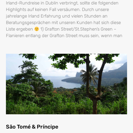
Irland-Rundreise in Dublin verbringt, sollte die folgenden
Highlights auf keinen Fall versäumen. Durch unsere
jahrelange Irland Erfahrung und vielen Stunden an
Beratungsgesprächen mit unseren Kunden hat sich diese
Liste ergeben
1) Grafton Street/St.Stephen’s Green –
Flanieren entlang der Grafton Street muss sein, wenn man
São Tomé & Príncipe