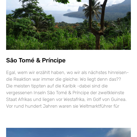
São Tomé & Príncipe
Egal, wem wir erzählt haben, wo wir als nächstes hinreisen-
die Reaktion war immer die gleiche: Wo liegt denn das??
Die meisten tippten auf die Karibik -dabei sind die
vergessenen Inseln São Tomé & Príncipe der zweitkleinste
Staat Afrikas und liegen vor Westafrika, im Golf von Guinea.
Vor rund hundert Jahren waren sie Weltmarktführer für