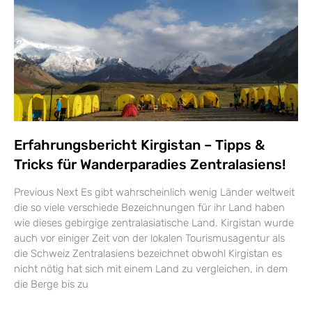
Erfahrungsbericht Kirgistan – Tipps &
Tricks für Wanderparadies Zentralasiens!
Previous Next Es gibt wahrscheinlich wenig Länder weltweit
die so viele verschiede Bezeichnungen für ihr Land haben
wie dieses gebirgige zentralasiatische Land. Kirgistan wurde
auch vor einiger Zeit von der lokalen Tourismusagentur als
die Schweiz Zentralasiens bezeichnet obwohl Kirgistan es
nicht nötig hat sich mit einem Land zu vergleichen, in dem
die Berge bis zu