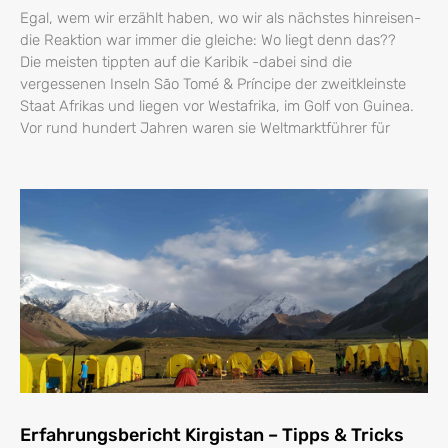
Egal, wem wir erzählt haben, wo wir als nächstes hinreisen-
die Reaktion war immer die gleiche: Wo liegt denn das??
Die meisten tippten auf die Karibik -dabei sind die
vergessenen Inseln São Tomé & Príncipe der zweitkleinste
Staat Afrikas und liegen vor Westafrika, im Golf von Guinea.
Vor rund hundert Jahren waren sie Weltmarktführer für
Erfahrungsbericht Kirgistan – Tipps & Tricks