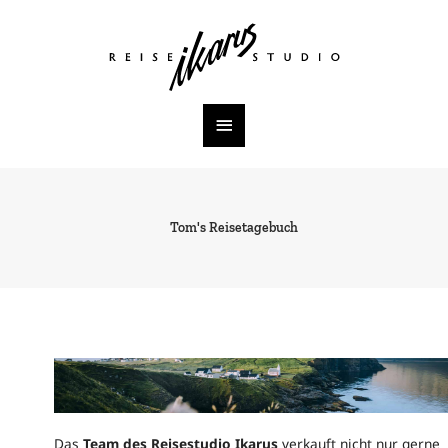
Zum
Inhalt
Hauptmenü
springen
Tom's Reisetagebuch
Das
Team des Reisestudio Ikarus
verkauft nicht nur gerne