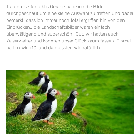
Traumreise Antarktis Gerade habe ich die Bilder
durchgeschaut um eine kleine Auswahl zu treffen und dabei
bemerkt, dass ich immer noch total ergriffen bin von den
Eindrücken… die Landschaftsbilder waren einfach
überwältigend und superschön ! Gut, wir hatten auch
Kaiserwetter und konnten unser Glück kaum fassen. Einmal
hatten wir +10‘ und da mussten wir natürlich