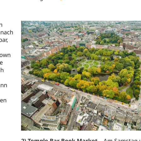
n
 nach
ar,
rown
e
ch
ann
ren
2) Temple Bar Book Market
– Am Samstag 