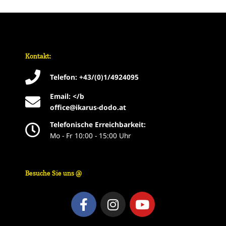
Kontakt:
Telefon: +43/(0)1/4924095
Email: </b
office@ikarus-dodo.at
Telefonische Erreichbarkeit:
Mo - Fr 10:00 - 15:00 Uhr
Besuche Sie uns @
F
I
Y
a
n
o
c
s
u