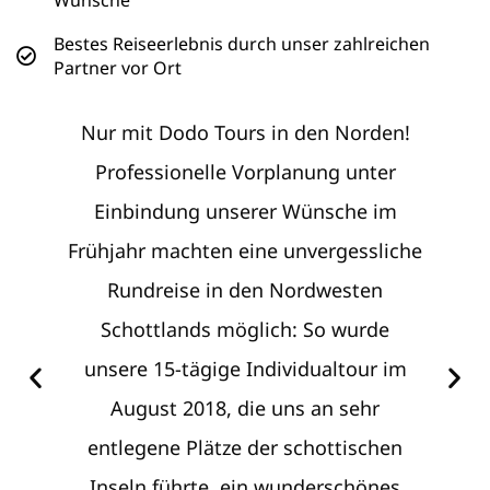
Bestes Reiseerlebnis durch unser zahlreichen
Partner vor Ort
Nur mit Dodo Tours in den Norden!
Es
ten
Professionelle Vorplanung unter
U
on
Einbindung unserer Wünsche im
Wün
Frühjahr machten eine unvergessliche
n
Rundreise in den Nordwesten
y-
Schottlands möglich: So wurde
n
unsere 15-tägige Individualtour im
 des
August 2018, die uns an sehr
ten
entlegene Plätze der schottischen
ise.
Inseln führte, ein wunderschönes