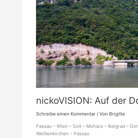
bis
zum
Schwarzen
Meer
nickoVISION: Auf der 
Schreibe einen Kommentar
/ Von
Brigitte
Passau – Wien – Solt – Mohacs – Belgrad – Don
Weißenkirchen – Passau