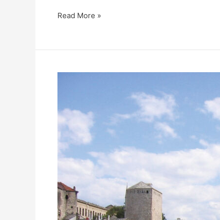
Read More »
Serbien
und
Bosnien
ausführlich