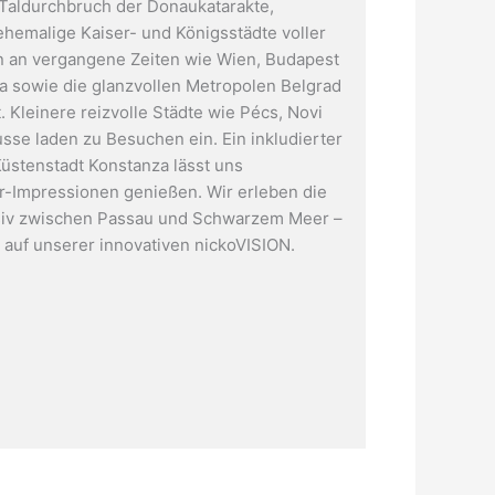
Taldurchbruch der Donaukatarakte,
hemalige Kaiser- und Königsstädte voller
 an vergangene Zeiten wie Wien, Budapest
va sowie die glanzvollen Metropolen Belgrad
 Kleinere reizvolle Städte wie Pécs, Novi
sse laden zu Besuchen ein. Ein inkludierter
Küstenstadt Konstanza lässt uns
Donaukabine
-Impressionen genießen. Wir erleben die
siv zwischen Passau und Schwarzem Meer –
auf unserer innovativen nickoVISION.