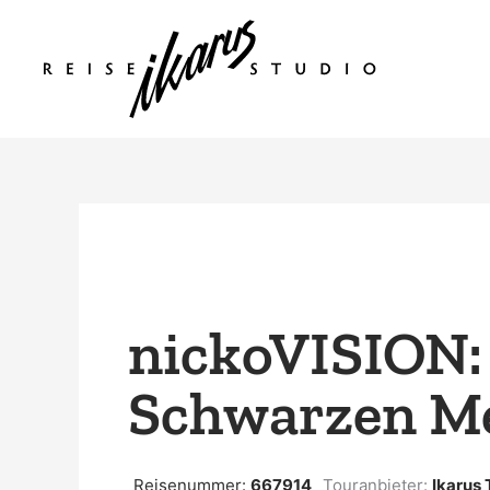
Zum
Inhalt
springen
nickoVISION:
Schwarzen M
Reisenummer:
667914
Touranbieter:
Ikarus 