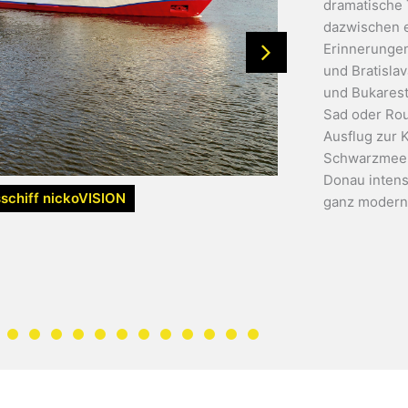
dramatische 
dazwischen e
Erinnerungen
und Bratisla
und Bukarest.
Sad oder Rou
Ausflug zur 
Schwarzmeer
Donau inten
schiff nickoVISION
ganz modern 