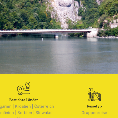
Besuchte Länder
garien
|
Kroatien
|
Österreich
Reisetyp
mänien
|
Serbien
|
Slowakei
|
Gruppenreise