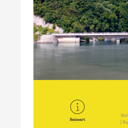
Bul
Reiseart
|
Ru