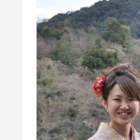
HERITAGE
ADVENTURER:
Japan-
Umrundung
und
Südkorea