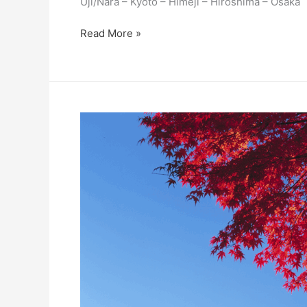
Uji/Nara – Kyoto – Himeji – Hiroshima – Osaka
Read More »
Höhepunkte
Japans