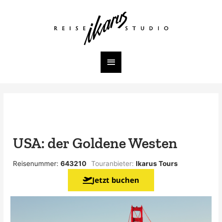
Zum
Inhalt
Hauptmenü
springen
USA: der Goldene Westen
Reisenummer:
643210
Touranbieter:
Ikarus Tours
Jetzt buchen