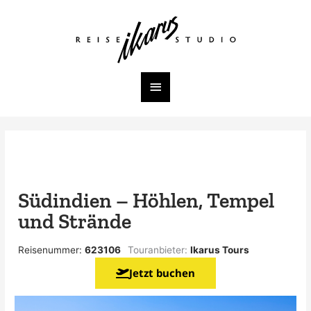
Zum
Inhalt
Hauptmenü
springen
Südindien – Höhlen, Tempel
und Strände
Reisenummer:
623106
Touranbieter:
Ikarus Tours
Jetzt buchen