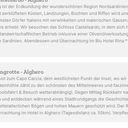
ag ist der Erdkundung der wunderschönen Region Nordsardinien
zerklüfteten Küsten, Landzungen, Buchten und Riffen wird uns
nsten Dörfer Italiens mit verwinkelten und malerischen Gassen
s erhebt. Wir besuchen das Schloss Castelsardo, in dem sich 
landwirtschaftlichen Betrieb inklusive einer Olivenölverkostun
n Sardinien. Abendessen und Übernachtung im Blu Hotel Rina *
ungrotte - Alghero
ot zum Capo Caccia, dem westlichsten Punkt der Insel, wo wir 
einhöhle zählt zu den schönsten des Mittelmeeres und faszinier
otsfahrt & Besuch wetterabhängig). Gegen Mittag Rückkehr n
 und entdecken während eines Stadtrundgangs die Geschichte 
ttelalterlichen Bögen und hohen Mauern geschützt wird. Der R
achtung im Hotel in Alghero (Tagesdistanz ca. 55km). Verpfl