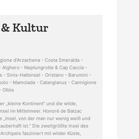
 & Kultur
igione d'Arzachena - Costa Smeralda -
- Alghero - Neptungrotte & Cap Caccia -
 - Sinis-Halbinsel - Oristano - Barumini -
solo - Mamoiada - Calangianus - Cannigione
- Olbia
er „kleine Kontinent“ und die wilde,
nsel im Mittelmeer. Honoré de Balzac
ie „Insel, von der man nur wenig weiß und
auberhaft ist.“ Die zweitgrößte Insel des
 Archipels fasziniert mit wilder Küste,