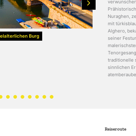
verwunschene
Prähistorisc
Nuraghen, ze
mit türkisbl
Alghero, beka
elalterlichen Burg
seiner Festun
malerischste
Tenorgesang
traditionell
sinnlichen Er
atemberauben
Reiseroute