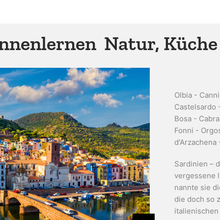
nnenlernen  Natur, Küche
Olbia - Cann
Castelsardo 
Bosa - Cabras
Fonni - Orgo
d'Arzachena 
Sardinien – d
vergessene I
nannte sie d
die doch so z
italienischen