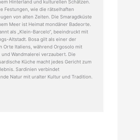
m Hinterland und kulturellen Schätzen.
he Festungen, wie die rätselhaften
ugen von alten Zeiten. Die Smaragdküste
auem Meer ist Heimat mondäner Badeorte.
nnt als „Klein-Barcelo“, beeindruckt mit
Castelsardo auf Sardinien
gs-Altstadt. Bosa gilt als einer der
n Orte Italiens, während Orgosolo mit
 und Wandmalerei verzaubert. Die
e sardische Küche macht jedes Gericht zum
lebnis. Sardinien verbindet
de Natur mit uralter Kultur und Tradition.