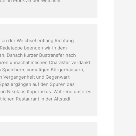
tel in Płock an der Weichsel
r an der Weichsel entlang Richtung
e Radetappe beenden wir in dem
en. Danach kurzer Bustransfer nach
 Ihren unnachahmlichen Charakter verdankt
en Speichern, anmutigen Bürgerhäusern,
ich Vergangenheit und Gegenwart
zu Spaziergängen auf den Spuren des
von Nikolaus Kopernikus. Während unseres
chen Restaurant in der Altstadt.