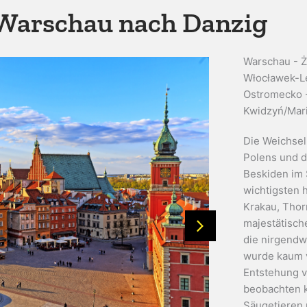
Warschau nach Danzig
Warschau - Ż
Włocławek-Le
Ostromecko 
Kwidzyń/Mar
Die Weichsel 
Polens und d
Beskiden im 
wichtigsten 
Krakau, Thor
majestätisch
die nirgendwo
wurde kaum v
Entstehung v
beobachten k
Säugetieren 