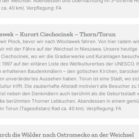
an der Weichsel. Abendessen und Übernachtung im 3-Strerne Ho
 ca. 40 km). Verpflegung: FA
cławek – Kurort Ciechocinek – Thorn/Torun
ir Płock, bevor wir nach Włocławek fahren. Von hier radeln wi
ir mit der Fähre auf der Weichsel in Nieszawa. Unsere heutig
in Ciechocinek, wo wir die Gradierwerke und Kuranlagen besuch
t 1997 auf der elitären Liste des Weltkulturerbes der UNESCO.
ich erhaltenen Baudenkmälern – den gotischen Kirchen, barock
ten unverändertes Aussehen haben. Torun ist eine Stadt, wo s
ltur trifft. Die zauberhafte Altstadt motiviert alle Besucher 
 ist neben den Denkmälern auch berühmt als die Geburtsstadt 
ie berühmten Thorner Lebkuchen. Abendessen in einem gemütli
n Torun (Tagesdistanz Rad ca. 40 km). Verpflegung: FA
urch die Wälder nach Ostromecko an der Weichsel