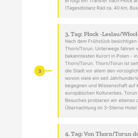
erfolgt ein Transfer nach Płock 
(Tagesdistanz Rad ca. 40 km, Bus
3. Tag: Płock -Leslau/Wło
Nach dem Frühstück besichtigen w
Thorn/Torun. Unterwegs fahren w
bekanntesten Kurort in Polen - 
Thorn/Torun. Thorn/Torun ist sei
3
die Stadt vor allem den vorzügl
wovon viele ein seit Jahrhunder
begegnen und Wissenschaft auf Ku
europäischen Kulturerbes. Torun
Besuches probieren wir ebenso d
Übernachtung im 3-Sterne Hotel i
4. Tag: Von Thorn/Torun d