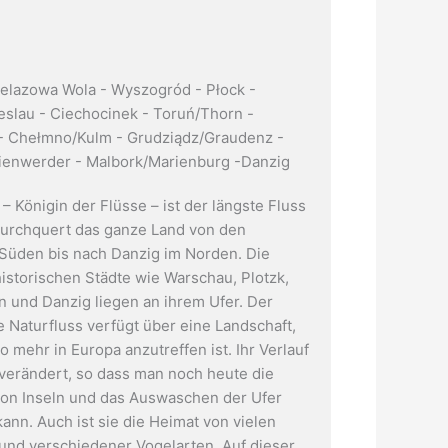
elazowa Wola - Wyszogród - Płock -
slau - Ciechocinek - Toruń/Thorn -
- Chełmno/Kulm - Grudziądz/Graudenz -
ienwerder - Malbork/Marienburg -Danzig
– Königin der Flüsse – ist der längste Fluss
urchquert das ganze Land von den
Süden bis nach Danzig im Norden. Die
historischen Städte wie Warschau, Plotzk,
n und Danzig liegen an ihrem Ufer. Der
e Naturfluss verfügt über eine Landschaft,
 mehr in Europa anzutreffen ist. Ihr Verlauf
erändert, so dass man noch heute die
on Inseln und das Auswaschen der Ufer
ann. Auch ist sie die Heimat von vielen
und verschiedener Vogelarten. Auf dieser