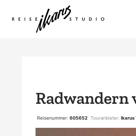
Zum
Inhalt
springen
Radwandern 
Reisenummer:
605652
Touranbieter:
Ikarus