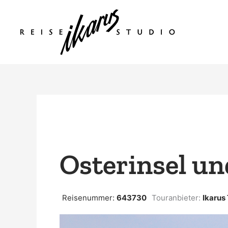
Zum
Inhalt
springen
Osterinsel u
Reisenummer:
643730
Touranbieter:
Ikarus