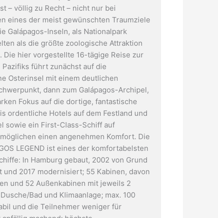
st – völlig zu Recht – nicht nur bei
n eines der meist gewünschten Traumziele
ie Galápagos-Inseln, als Nationalpark
lten als die größte zoologische Attraktion
 Die hier vorgestellte 16-tägige Reise zur
 Pazifiks führt zunächst auf die
 Osterinsel mit einem deutlichen
Schwerpunkt, dann zum Galápagos-Archipel,
rken Fokus auf die dortige, fantastische
bis ordentliche Hotels auf dem Festland und
l sowie ein First-Class-Schiff auf
rmöglichen einen angenehmen Komfort. Die
Sonnenuntergang auf der Osterinsel
OS LEGEND ist eines der komfortabelsten
hiffe: In Hamburg gebaut, 2002 von Grund
 und 2017 modernisiert; 55 Kabinen, davon
en und 52 Außenkabinen mit jeweils 2
 Dusche/Bad und Klimaanlage; max. 100
abil und die Teilnehmer weniger für