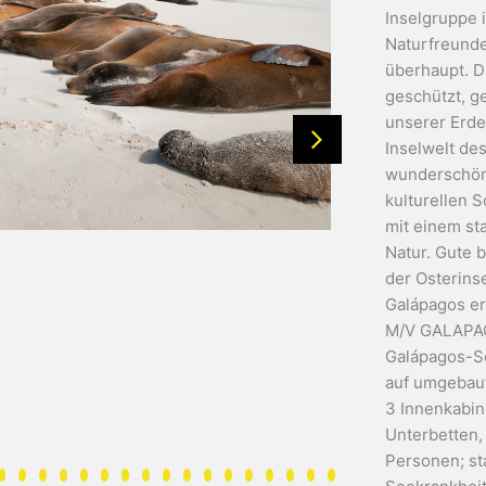
Inselgruppe i
Naturfreunde
überhaupt. D
geschützt, ge
unserer Erde.
Inselwelt des
wunderschöne
kulturellen 
mit einem sta
Natur. Gute 
der Osterinse
Galápagos e
M/V GALAPAG
Galápagos-Sc
auf umgebaut
3 Innenkabin
Unterbetten,
Personen; st