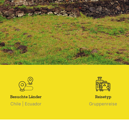
Besuchte Länder
Reisetyp
Chile
|
Ecuador
Gruppenreise