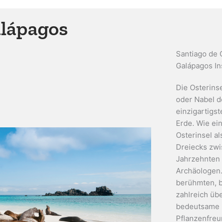
alápagos
Santiago de C
Galápagos In
Die Osterins
oder Nabel d
einzigartigs
Erde. Wie ein
Osterinsel a
Dreiecks zwi
Jahrzehnten 
Archäologen.
berühmten, b
zahlreich übe
bedeutsame P
Pflanzenfreu