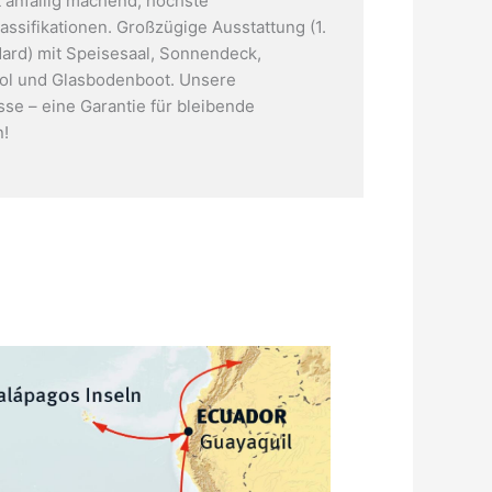
 anfällig machend; höchste
assifikationen. Großzügige Ausstattung (1.
ard) mit Speisesaal, Sonnendeck,
l und Glasbodenboot. Unsere
sse – eine Garantie für bleibende
n!