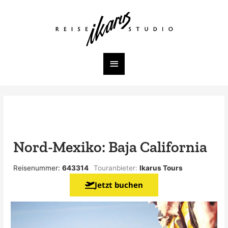
Zum
Inhalt
Hauptmenü
springen
Nord-Mexiko: Baja California
Reisenummer:
643314
Touranbieter:
Ikarus Tours
Jetzt buchen