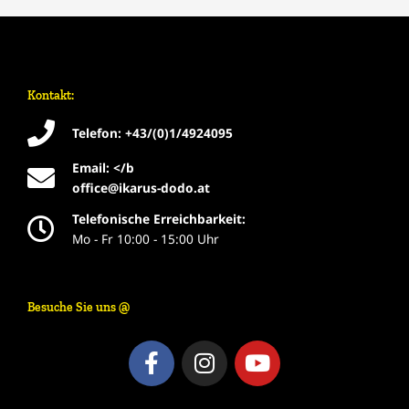
Kontakt:
Telefon: +43/(0)1/4924095
Email: </b
office@ikarus-dodo.at
Telefonische Erreichbarkeit:
Mo - Fr 10:00 - 15:00 Uhr
Besuche Sie uns @
F
I
Y
a
n
o
c
s
u