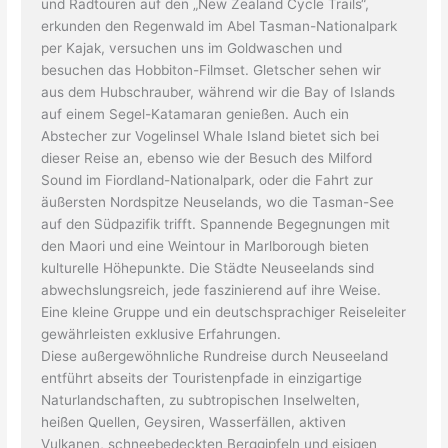
und Radtouren auf den „New Zealand Cycle Trails“,
erkunden den Regenwald im Abel Tasman-Nationalpark
per Kajak, versuchen uns im Goldwaschen und
besuchen das Hobbiton-Filmset. Gletscher sehen wir
aus dem Hubschrauber, während wir die Bay of Islands
auf einem Segel-Katamaran genießen. Auch ein
Abstecher zur Vogelinsel Whale Island bietet sich bei
dieser Reise an, ebenso wie der Besuch des Milford
Sound im Fiordland-Nationalpark, oder die Fahrt zur
äußersten Nordspitze Neuselands, wo die Tasman-See
auf den Südpazifik trifft. Spannende Begegnungen mit
den Maori und eine Weintour in Marlborough bieten
kulturelle Höhepunkte. Die Städte Neuseelands sind
abwechslungsreich, jede faszinierend auf ihre Weise.
Eine kleine Gruppe und ein deutschsprachiger Reiseleiter
gewährleisten exklusive Erfahrungen.
Diese außergewöhnliche Rundreise durch Neuseeland
entführt abseits der Touristenpfade in einzigartige
Naturlandschaften, zu subtropischen Inselwelten,
heißen Quellen, Geysiren, Wasserfällen, aktiven
Vulkanen, schneebedeckten Berggipfeln und eisigen