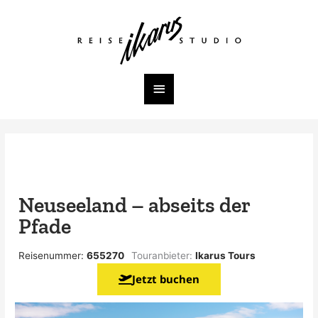
Zum
Inhalt
Hauptmenü
springen
Neuseeland – abseits der
Pfade
Reisenummer:
655270
Touranbieter:
Ikarus Tours
Jetzt buchen