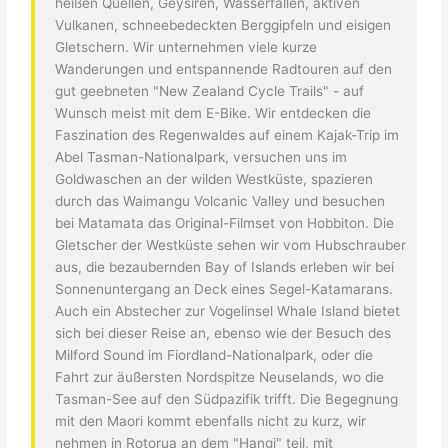
heißen Quellen, Geysiren, Wasserfällen, aktiven
Vulkanen, schneebedeckten Berggipfeln und eisigen
Gletschern. Wir unternehmen viele kurze
Wanderungen und entspannende Radtouren auf den
gut geebneten "New Zealand Cycle Trails" - auf
Wunsch meist mit dem E-Bike. Wir entdecken die
Faszination des Regenwaldes auf einem Kajak-Trip im
Abel Tasman-Nationalpark, versuchen uns im
Goldwaschen an der wilden Westküste, spazieren
durch das Waimangu Volcanic Valley und besuchen
bei Matamata das Original-Filmset von Hobbiton. Die
Gletscher der Westküste sehen wir vom Hubschrauber
aus, die bezaubernden Bay of Islands erleben wir bei
Sonnenuntergang an Deck eines Segel-Katamarans.
Auch ein Abstecher zur Vogelinsel Whale Island bietet
sich bei dieser Reise an, ebenso wie der Besuch des
Milford Sound im Fiordland-Nationalpark, oder die
Fahrt zur äußersten Nordspitze Neuselands, wo die
Tasman-See auf den Südpazifik trifft. Die Begegnung
mit den Maori kommt ebenfalls nicht zu kurz, wir
nehmen in Rotorua an dem "Hangi" teil, mit