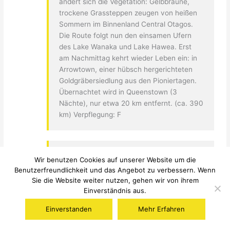
ändert sich die Vegetation: Gelbbraune,
trockene Grassteppen zeugen von heißen
Sommern im Binnenland Central Otagos.
Die Route folgt nun den einsamen Ufern
des Lake Wanaka und Lake Hawea. Erst
am Nachmittag kehrt wieder Leben ein: in
Arrowtown, einer hübsch hergerichteten
Goldgräbersiedlung aus den Pioniertagen.
Übernachtet wird in Queenstown (3
Nächte), nur etwa 20 km entfernt. (ca. 390
km) Verpflegung: F
20. Tag: Queenstown (Milford
Wir benutzen Cookies auf unserer Website um die
Sound)
Benutzerfreundlichkeit und das Angebot zu verbessern. Wenn
In dem populären Ferienort urlauben wir in
Sie die Website weiter nutzen, gehen wir von ihrem
Einverständnis aus.
der ersten Reihe: am Fuß imposanter
Bergmassive und direkt am tiefblauen See.
Einverstanden
Mehr Erfahren
Hier kommt keine Langeweile auf,
versprochen! Nutzen wir die