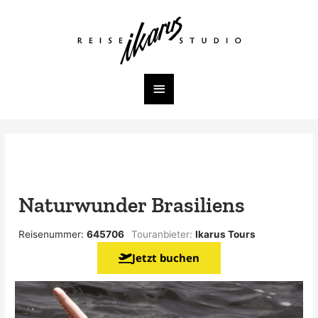
Zum
Inhalt
Hauptmenü
springen
Naturwunder Brasiliens
Reisenummer:
645706
Touranbieter:
Ikarus Tours
Jetzt buchen