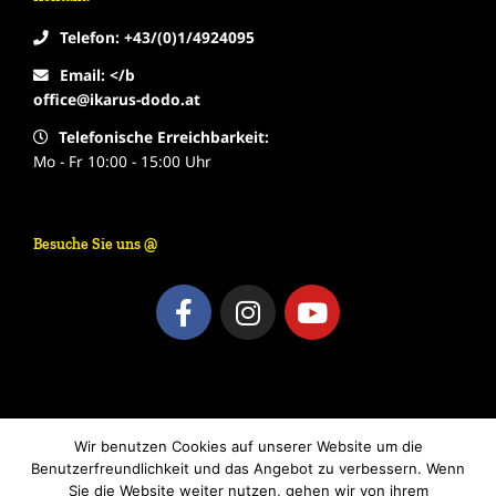
Telefon: +43/(0)1/4924095
Email: </b
office@ikarus-dodo.at
Telefonische Erreichbarkeit:
Mo - Fr 10:00 - 15:00 Uhr
Besuche Sie uns @
F
I
Y
a
n
o
c
s
u
e
t
t
b
a
u
o
g
b
Wir benutzen Cookies auf unserer Website um die
o
r
e
Benutzerfreundlichkeit und das Angebot zu verbessern. Wenn
k
a
Anfahrtsplan
Datenschutzerklärung
Impressum
Sie die Website weiter nutzen, gehen wir von ihrem