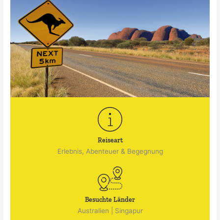
Reiseart
Erlebnis, Abenteuer & Begegnung
Besuchte Länder
Australien
|
Singapur