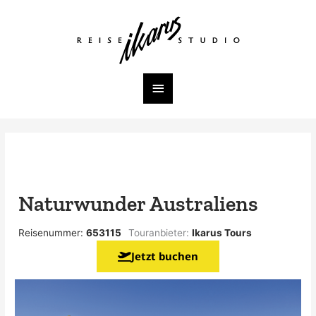
Zum
Inhalt
Hauptmenü
springen
Naturwunder Australiens
Reisenummer:
653115
Touranbieter:
Ikarus Tours
Jetzt buchen