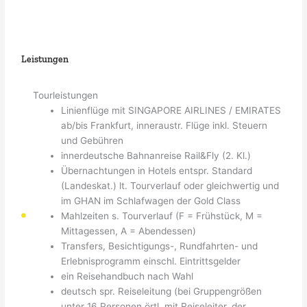
Leistungen
Tourleistungen
Linienflüge mit SINGAPORE AIRLINES / EMIRATES
ab/bis Frankfurt, inneraustr. Flüge inkl. Steuern
und Gebühren
innerdeutsche Bahnanreise Rail&Fly (2. Kl.)
Übernachtungen in Hotels entspr. Standard
(Landeskat.) lt. Tourverlauf oder gleichwertig und
im GHAN im Schlafwagen der Gold Class
Mahlzeiten s. Tourverlauf (F = Frühstück, M =
Mittagessen, A = Abendessen)
Transfers, Besichtigungs-, Rundfahrten- und
Erlebnisprogramm einschl. Eintrittsgelder
ein Reisehandbuch nach Wahl
deutsch spr. Reiseleitung (bei Gruppengrößen
unter 16 Personen örtl. mit Reiseleiter, der