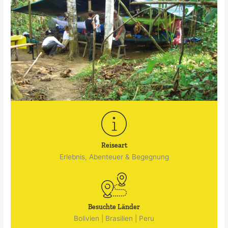
Reiseart
Erlebnis, Abenteuer & Begegnung
Besuchte Länder
Bolivien
|
Brasilien
|
Peru