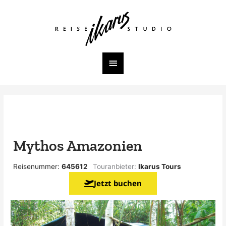
Zum
Inhalt
Hauptmenü
springen
Mythos Amazonien
Reisenummer:
645612
Touranbieter:
Ikarus Tours
Jetzt buchen