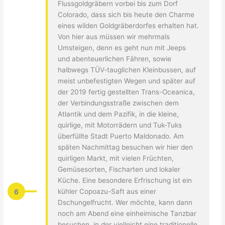
Flussgoldgräbern vorbei bis zum Dorf
Colorado, dass sich bis heute den Charme
eines wilden Goldgräberdorfes erhalten hat.
Von hier aus müssen wir mehrmals
Umsteigen, denn es geht nun mit Jeeps
und abenteuerlichen Fähren, sowie
halbwegs TÜV-tauglichen Kleinbussen, auf
meist unbefestigten Wegen und später auf
der 2019 fertig gestellten Trans-Oceanica,
der Verbindungsstraße zwischen dem
Atlantik und dem Pazifik, in die kleine,
quirlige, mit Motorrädern und Tuk-Tuks
überfüllte Stadt Puerto Maldonado. Am
späten Nachmittag besuchen wir hier den
quirligen Markt, mit vielen Früchten,
Gemüsesorten, Fischarten und lokaler
Küche. Eine besondere Erfrischung ist ein
6
kühler Copoazu-Saft aus einer
Dschungelfrucht. Wer möchte, kann dann
noch am Abend eine einheimische Tanzbar
besuchen, in der vielleicht eine traditionelle