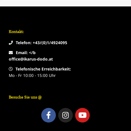
Kontakt:
Telefon: +43/(0)1/4924095
Email: </b
office@ikarus-dodo.at
Telefonische Erreichbarkeit:
Mo - Fr 10:00 - 15:00 Uhr
Besuche Sie uns @
F
I
Y
a
n
o
c
s
u