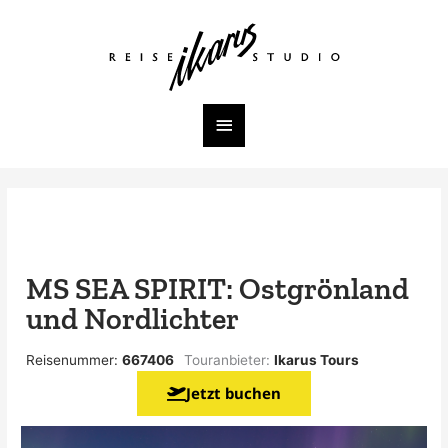
Zum
Inhalt
Hauptmenü
springen
MS SEA SPIRIT: Ostgrönland
und Nordlichter
Reisenummer:
667406
Touranbieter:
Ikarus Tours
Jetzt buchen