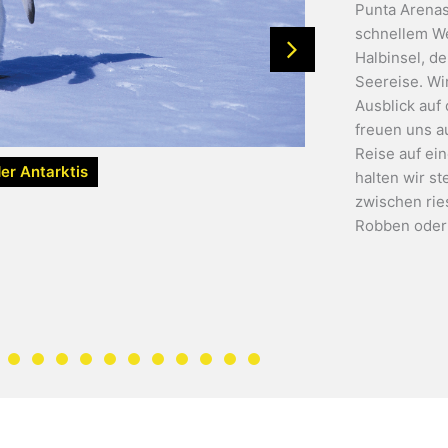
Punta Arenas
schnellem We
Halbinsel, d
Seereise. Wi
Ausblick auf
freuen uns a
Reise auf ein
der Antarktis
halten wir s
zwischen rie
Robben oder