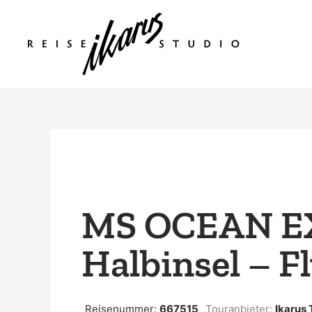
Zum
Inhalt
springen
MS OCEAN EX
Halbinsel – F
Reisenummer:
667515
Touranbieter:
Ikarus 