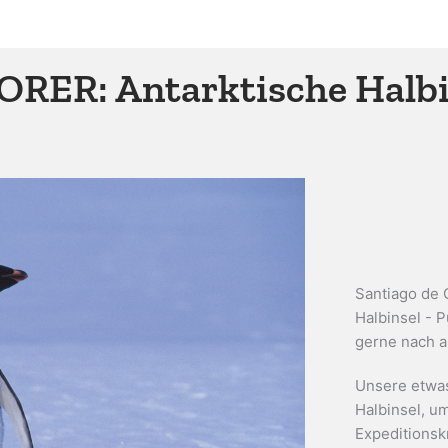
R: Antarktische Halbins
Santiago de 
Halbinsel - 
gerne nach a
Unsere etwas
Halbinsel, u
Expeditionsk