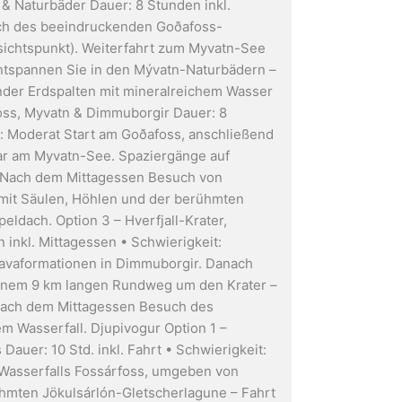
& Naturbäder Dauer: 8 Stunden inkl.
uch des beeindruckenden Goðafoss-
sichtspunkt). Weiterfahrt zum Myvatn-See
tspannen Sie in den Mývatn-Naturbädern –
der Erdspalten mit mineralreichem Wasser
foss, Myvatn & Dimmuborgir Dauer: 8
t: Moderat Start am Goðafoss, anschließend
ar am Myvatn-See. Spaziergänge auf
 Nach dem Mittagessen Besuch von
mit Säulen, Höhlen und der berühmten
eldach. Option 3 – Hverfjall-Krater,
 inkl. Mittagessen • Schwierigkeit:
Lavaformationen in Dimmuborgir. Danach
einem 9 km langen Rundweg um den Krater –
Nach dem Mittagessen Besuch des
em Wasserfall. Djupivogur Option 1 –
auer: 10 Std. inkl. Fahrt • Schwierigkeit:
 Wasserfalls Fossárfoss, umgeben von
ühmten Jökulsárlón-Gletscherlagune – Fahrt