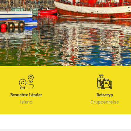
Besuchte Länder
Reisetyp
Island
Gruppenreise