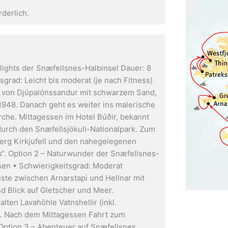
derlich.
hlights der Snæfellsnes-Halbinsel Dauer: 8
sgrad: Leicht bis moderat (je nach Fitness)
nd von Djúpalónssandur mit schwarzem Sand,
1948. Danach geht es weiter ins malerische
rche. Mittagessen im Hotel Búðir, bekannt
durch den Snæfellsjökull-Nationalpark. Zum
erg Kirkjufell und den nahegelegenen
s“. Option 2 – Naturwunder der Snæfellsnes-
ssen • Schwierigkeitsgrad: Moderat
ste zwischen Arnarstapi und Hellnar mit
d Blick auf Gletscher und Meer.
ten Lavahöhle Vatnshellir (inkl.
). Nach dem Mittagessen Fahrt zum
 Option 3 – Abenteuer auf Snæfellsnes