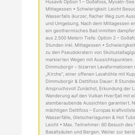
Husavik Option 1 – Goðafoss, Myvatn-See 
Mittagessen • Schwierigkeit: Leicht Bes
Wasserfalls (kurzer, flacher Weg zum Aus
und Umgebung. Nach dem Mittagessen en
ein geothermisches Bad inmitten dampfen
aus 2.500 Metern Tiefe. Option 2 – Goða
Stunden inkl. Mittagessen • Schwierigkei
zu den Pseudokratern von Skútustaðagíg
markierten Wegen mit Aussichtspunkten.
Dimmuborgir – bizarren Lavaformationen 
„Kirche“, einer offenen Lavahöhle mit Kupp
Dimmuborgir & Dettifoss Dauer: 8 Stunden
Anspruchsvoll Zunächst, Erkundung der 
Wanderung auf den Vulkan Hverfjall mit 
atemberaubende Aussichten garantiert. 
mächtigen Dettifoss – Europas kraftvollst
Wasserfälle, Gletscherlagunen & Hot Tubs D
Leicht • Max. Teilnehmer: 60 Besuch des
Basaltsäulen und Bergen. Weiter zur ber