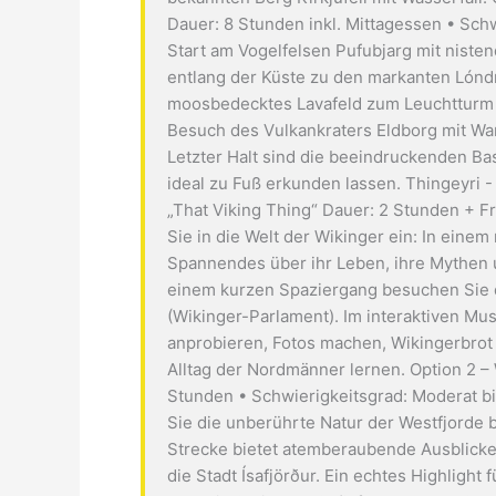
Dauer: 8 Stunden inkl. Mittagessen • Sch
Start am Vogelfelsen Pufubjarg mit nist
entlang der Küste zu den markanten Lóndr
moosbedecktes Lavafeld zum Leuchtturm 
Besuch des Vulkankraters Eldborg mit Wa
Letzter Halt sind die beeindruckenden Ba
ideal zu Fuß erkunden lassen. Thingeyri -
„That Viking Thing“ Dauer: 2 Stunden + Fr
Sie in die Welt der Wikinger ein: In eine
Spannendes über ihr Leben, ihre Mythen u
einem kurzen Spaziergang besuchen Sie d
(Wikinger-Parlament). Im interaktiven M
anprobieren, Fotos machen, Wikingerbrot
Alltag der Nordmänner lernen. Option 2 –
Stunden • Schwierigkeitsgrad: Moderat bi
Sie die unberührte Natur der Westfjorde 
Strecke bietet atemberaubende Ausblicke
die Stadt Ísafjörður. Ein echtes Highlight