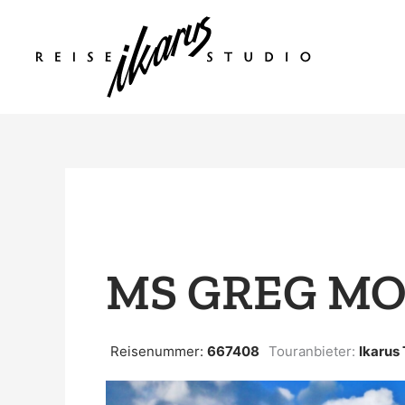
Zum
Inhalt
springen
MS GREG MO
Reisenummer:
667408
Touranbieter:
Ikarus