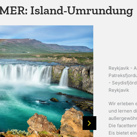
ER: Island-Umrundung
Reykjavik - 
Patreksfjord
- Seydisfjör
Reykjavik
Wir erleben 
und lernen d
außergewöhnl
Die facetten
Eis bietet ei