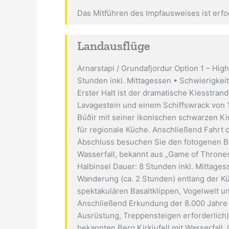
Das Mitführen des Impfausweises ist erfor
Landausflüge
Arnarstapi / Grundafjordur Option 1 – Hig
Stunden inkl. Mittagessen • Schwierigkeit
Erster Halt ist der dramatische Kiesstra
Lavagestein und einem Schiffswrack von 
Búðir mit seiner ikonischen schwarzen Ki
für regionale Küche. Anschließend Fahrt 
Abschluss besuchen Sie den fotogenen B
Wasserfall, bekannt aus „Game of Throne
Halbinsel Dauer: 8 Stunden inkl. Mittage
Wanderung (ca. 2 Stunden) entlang der Kü
spektakulären Basaltklippen, Vogelwelt un
Anschließend Erkundung der 8.000 Jahre al
Ausrüstung, Treppensteigen erforderlich
bekannten Berg Kirkjufell mit Wasserfall.