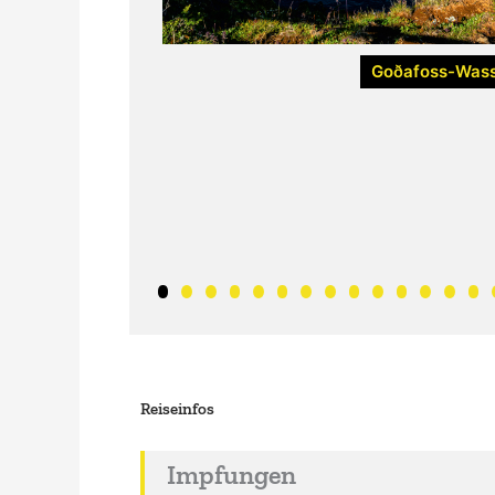
Goðafoss-Wasse
Reiseinfos
Impfungen