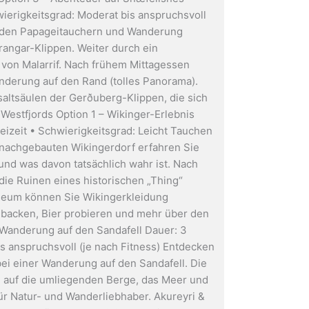
wierigkeitsgrad: Moderat bis anspruchsvoll
enden Papageitauchern und Wanderung
angar-Klippen. Weiter durch ein
von Malarrif. Nach frühem Mittagessen
nderung auf den Rand (tolles Panorama).
saltsäulen der Gerðuberg-Klippen, die sich
 Westfjords Option 1 – Wikinger-Erlebnis
eizeit • Schwierigkeitsgrad: Leicht Tauchen
m nachgebauten Wikingerdorf erfahren Sie
nd was davon tatsächlich wahr ist. Nach
ie Ruinen eines historischen „Thing“
useum können Sie Wikingerkleidung
 backen, Bier probieren und mehr über den
 Wanderung auf den Sandafell Dauer: 3
s anspruchsvoll (je nach Fitness) Entdecken
bei einer Wanderung auf den Sandafell. Die
 auf die umliegenden Berge, das Meer und
 für Natur- und Wanderliebhaber. Akureyri &