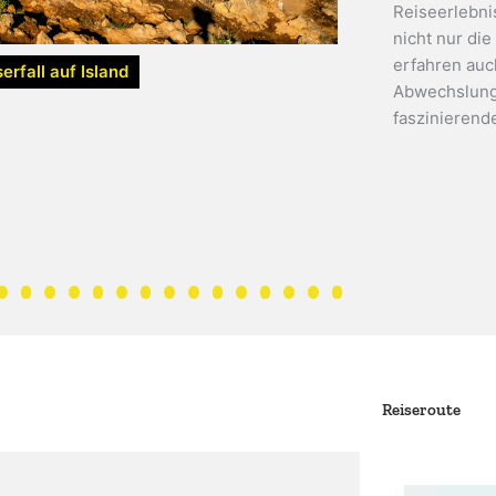
Reiseerlebn
nicht nur die
erfahren auch
rfall auf Island
Abwechslung
faszinierend
Reiseroute