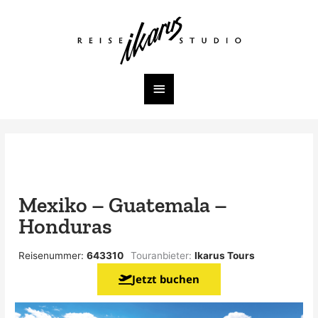
Zum
Inhalt
Hauptmenü
springen
Mexiko – Guatemala –
Honduras
Reisenummer:
643310
Touranbieter:
Ikarus Tours
Jetzt buchen