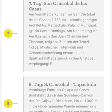
7. Tag: San Cristóbal de las
Casas
Am Vormittag erkunden wir San Cristobal
de las Casas (2.783 m) - kolonial geprägte
Architektur, Kathedrale, Palacio Municipal,
Iglesia Santo Domingo. Am Nachmittag ein
7
Ausflug nach San Juan Chamula und
Zicantan, religiöse Zentren der Tzotzil-
Indios. Mystischer Toten-Kult und
Geisterbeschwörung erwarten uns.
Spätnachmittags zurück in San Cristobal.
Verpflegung: F
8. Tag: S. Cristóbal - Tapachula
Vormittags Fahrt bis Chiapa de Corzo,
Bootsfahrt durch den Sumidero-Canyon
des Rio Grijalva. Die steilen, bis zu 1.000 m
8
in die Höhe ragenden Wände erinnern uns
an nordische Fjorde. Am Mittag Weiterfahrt