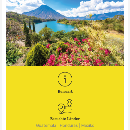
Reiseart
Besuchte Länder
Guatemala
|
Honduras
|
Mexiko