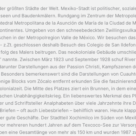
r größten Städte der Welt. Mexiko-Stadt ist politischer, sozial
Museen und Baudenkmälern. Rundgang im Zentrum der Metropole
edral Metropolitana de la Asunción de María de la Ciudad de M
ontinentes. Umgeben von den schneebedeckten Zwillingsvulkan
chen in der Metropolregion Valle de México. Wir besuchen das
 - z.Zt. geschlossen deshalb Besuch des Colegio de San Ildef
rfolg des Malers beitrugen. Das neokoloniale Gebäude umschließ
as“ nannte. Zwischen März 1923 und September 1928 schuf Rivera
darunter Darstellungen aus der Passion Christi, Kampfszenen 
Besonders bemerkenswert sind die Darstellungen von Cuauhtém
nige Blocks vom Zócalo entfernt erkunden Sie die faszinierend
lonialzeit. Die Mitte des Platzes ziert ein Brunnen, in dem ei
ischen Unabhängigkeitskrieg. Ein liebenswertes Merkmal des Plat
r und Schriftsteller Analphabeten über viele Jahrzehnte ihre 
riefen – oft auch Liebesbriefen – behilflich waren. Heute kla
er gute Geschäfte. Der Stadtteil Xochimilco im Süden von Mex
 vor mehreren hundert Jahren auf dem Texcoco-See zur Versorg
haben eine Gesamtlänge von mehr als 150 km und wurden 1987 z