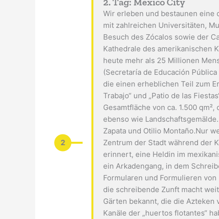
2. Tag: Mexico City
Wir erleben und bestaunen eine de
mit zahlreichen Universitäten, 
Besuch des Zócalos sowie der Cat
Kathedrale des amerikanischen K
heute mehr als 25 Millionen Mens
(Secretaría de Educación Pública
die einen erheblichen Teil zum E
Trabajo“ und „Patio de las Fiest
Gesamtfläche von ca. 1.500 qm², 
ebenso wie Landschaftsgemälde. 
Zapata und Otilio Montaño.Nur we
2
Zentrum der Stadt während der Ko
erinnert, eine Heldin im mexikan
ein Arkadengang, in dem Schreibe
Formularen und Formulieren von B
die schreibende Zunft macht weit
Gärten bekannt, die die Azteken
Kanäle der „huertos flotantes“ 