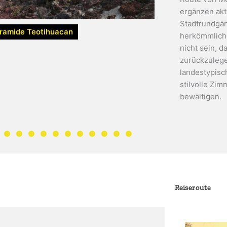
ergänzen akt
Stadtrundgän
yramide Teotihuacan
herkömmliche
nicht sein, d
zurückzulege
landestypisc
stilvolle Zi
bewältigen.
Reiseroute