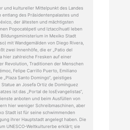
er und kultureller Mittelpunkt des Landes
 entlang des Präsidentenpalastes und
éxico, der ältesten und mächtigsten
en Popocatépetl und Iztaccíhuatl leben
 Bildungsministerium in Mexiko Stadt
onso) mit Wandgemälden von Diego Rivera,
t zwei Innenhöfe, die er „Patio del
 hier zahlreiche Fresken auf einer
der Revolution, Traditionen der Menschen
oc, Felipe Carrillo Puerto, Emiliano
e „Plaza Santo Domingo“, geistiges
ne Statue an Josefa Ortiz de Domínguez
zes ist das „Portal de losEvangelistas“,
Dienste anboten und beim Ausfüllen von
ppern hier weniger Schreibmaschinen, aber
iko Stadt ist für seine schwimmenden
ung ihrer Hauptstadt angelegt haben. Die
um UNESCO-Weltkulturerbe erklärt; sie