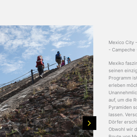
Mexico City -
- Campeche -
Mexiko faszin
seinen einzi
Programm ist
erleben möch
Unannehmlich
auf, um die 
Pyramiden so
lassen. Vers
Dörfer ersch
Obwohl wir d
Route von Me