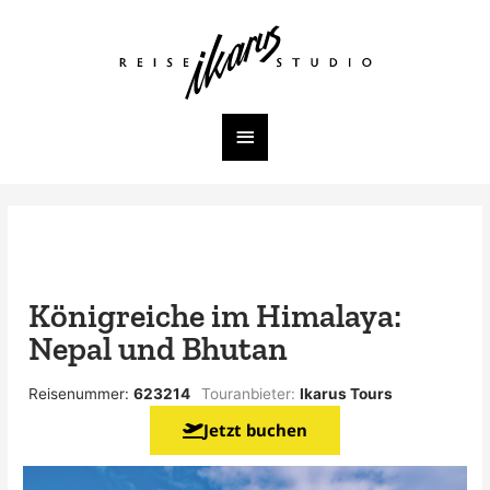
Zum
Inhalt
Hauptmenü
springen
Königreiche im Himalaya:
Nepal und Bhutan
Reisenummer:
623214
Touranbieter:
Ikarus Tours
Jetzt buchen