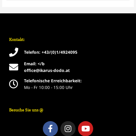
Kontakt:
Telefon: +43/(0)1/4924095
Email: </b
office@ikarus-dodo.at
Telefonische Erreichbarkeit:
Mo - Fr 10:00 - 15:00 Uhr
Besuche Sie uns @
F
I
Y
a
n
o