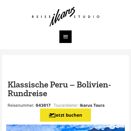
Zum
Inhalt
Hauptmenü
springen
Klassische Peru – Bolivien-
Rundreise
Reisenummer:
643617
Touranbieter:
Ikarus Tours
Jetzt buchen