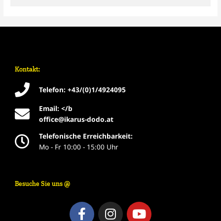
Kontakt:
Telefon: +43/(0)1/4924095
Email: </b
office@ikarus-dodo.at
Telefonische Erreichbarkeit:
Mo - Fr 10:00 - 15:00 Uhr
Besuche Sie uns @
F
I
Y
a
n
o