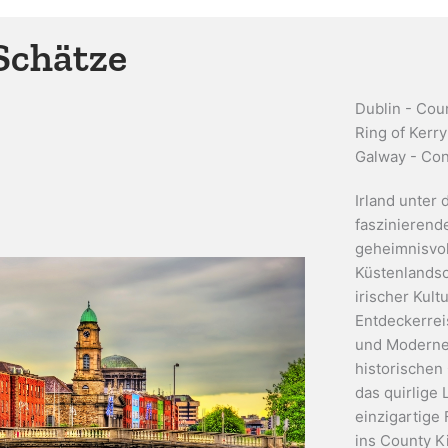
 Schätze
Dublin - Cou
Ring of Kerr
Galway - Con
Irland unter 
faszinierende
geheimnisvol
Küstenlandsc
irischer Kult
Entdeckerreis
und Moderne 
historische
das quirlige
einzigartige 
ins County Ki