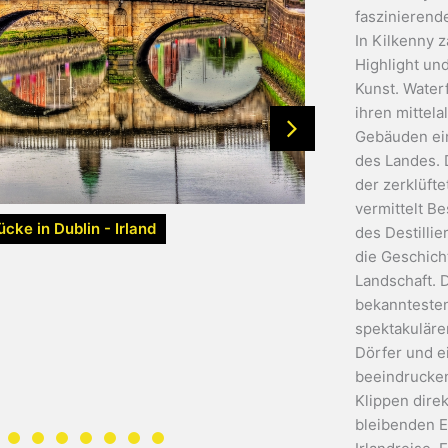
faszinierende
In Kilkenny z
Highlight und
Kunst. Waterf
ihren mittela
Gebäuden ein
des Landes. D
der zerklüfte
vermittelt Be
cke in Dublin - Irland
des Destillie
die Geschich
Landschaft. D
bekanntesten
spektakuläre
Dörfer und e
beeindrucken
Klippen direk
bleibenden E