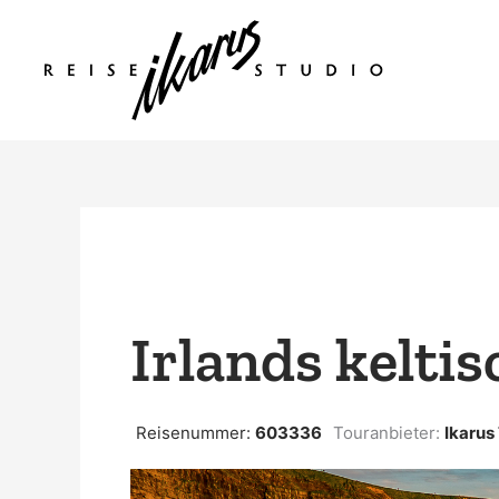
Zum
Inhalt
springen
Irlands kelti
Reisenummer:
603336
Touranbieter:
Ikarus