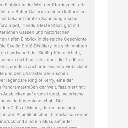
n Einblick in die Welt der Pferdezucht gibt.
ählt die Butler Gallery zu einem kulturellen
 ist bekannt für ihre Sammlung irischer
ord Stadt, Irlands älteste Stadt, gibt mit
lterlichen Gassen und historischen
en tiefen Einblick in die reiche Geschichte
ie Skellig Six18 Distillery, die sich inmitten
ten Landschaft der Skellig-Küste erhebt,
suchern nicht nur alles über die Tradition
rens, sondern auch interessante Einblicke in
te und den Charakter der irischen
er legendäre Ring of Kerry, eine der
Wunderbare Landschaft am Ring of Kerry
 Panoramastraßen der Welt, fasziniert mit
n Ausblicken auf grüne Hügel, malerische
ine wilde Küstenlandschaft. Die
den Cliffs of Moher, deren imposante
t in den Atlantik abfallen, hinterlassen einen
indruck und sind ein Muss auf jeder