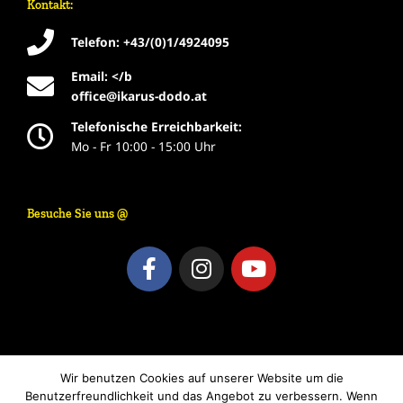
Kontakt:
Telefon: +43/(0)1/4924095
Email: </b
office@ikarus-dodo.at
Telefonische Erreichbarkeit:
Mo - Fr 10:00 - 15:00 Uhr
Besuche Sie uns @
F
I
Y
a
n
o
c
s
u
e
t
t
b
a
u
o
g
b
Wir benutzen Cookies auf unserer Website um die
o
r
e
Benutzerfreundlichkeit und das Angebot zu verbessern. Wenn