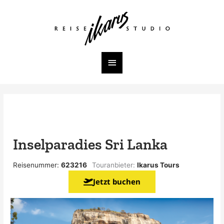
Zum
Inhalt
Hauptmenü
springen
Inselparadies Sri Lanka
Reisenummer:
623216
Touranbieter:
Ikarus Tours
Jetzt buchen