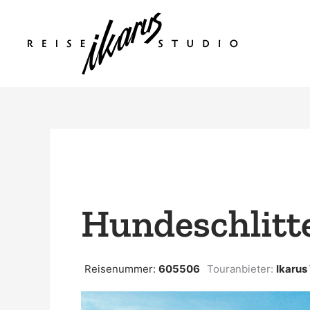
Zum
Inhalt
springen
Hundeschlitt
Reisenummer:
605506
Touranbieter:
Ikarus