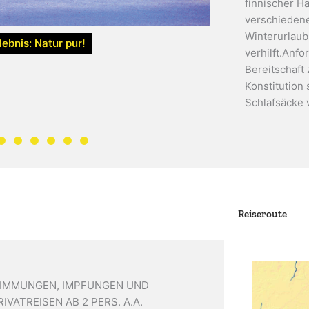
finnischer H
verschiedene
Winterurlaub
lebnis: Natur pur!
verhilft.Anf
Bereitschaft
Konstitution
Schlafsäcke 
Reiseroute
STIMMUNGEN, IMPFUNGEN UND
IVATREISEN AB 2 PERS. A.A.