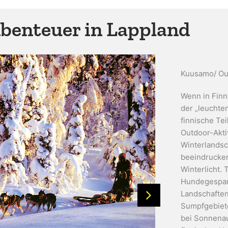
benteuer in Lappland
Kuusamo/ Oul
Wenn in Finn
der „leuchte
finnische Te
Outdoor-Aktiv
Winterlandsc
beeindrucken
Winterlicht.
Hundegespan
Landschaften
Sumpfgebiet
bei Sonnena