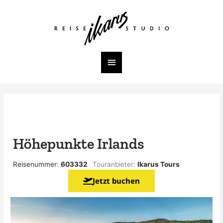
Zum
Inhalt
Hauptmenü
springen
Höhepunkte Irlands
Reisenummer:
603332
Touranbieter:
Ikarus Tours
Jetzt buchen