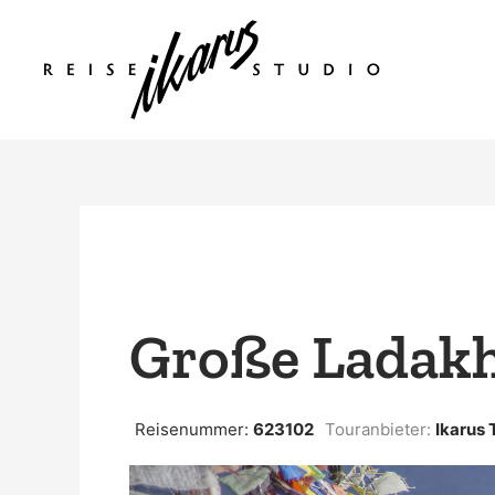
Zum
Inhalt
springen
Große Ladakh
Reisenummer:
623102
Touranbieter:
Ikarus 