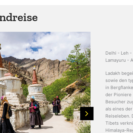
ndreise
Delhi - Leh -
Lamayuru - Al
Ladakh begei
sowie den ty
in Bergflank
der Pioniere 
Besucher zugä
als eines de
Reiseleben. 
Tibets verkn
Himalaya-Reg