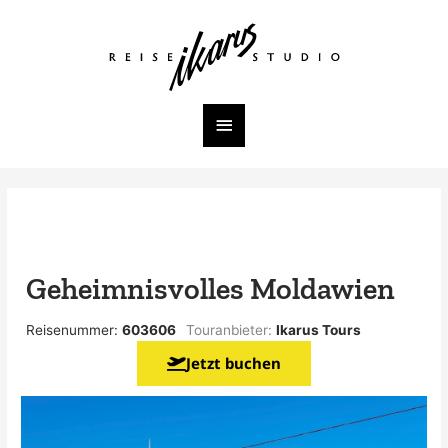
Zum
Inhalt
Hauptmenü
springen
Geheimnisvolles Moldawien
Reisenummer:
603606
Touranbieter:
Ikarus Tours
Jetzt buchen