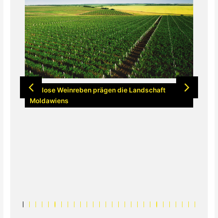
Ta
f
Endlose Weinreben prägen die Landschaft
Moldawiens