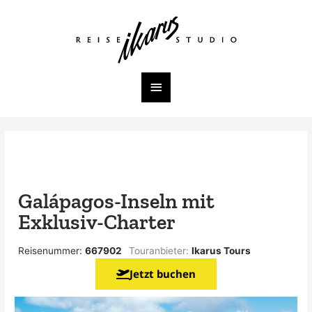
Zum
Inhalt
Hauptmenü
springen
Galápagos-Inseln mit
Exklusiv-Charter
Reisenummer:
667902
Touranbieter:
Ikarus Tours
Jetzt buchen