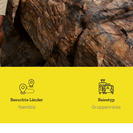
Besuchte Länder
Reisetyp
Namibia
Gruppenreise