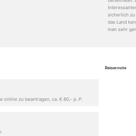
beheimatet.
Interessante
sicherlich z
das Land kenn
man sehr ge
Reiseroute
 online zu beantragen, ca. € 80,- p. P.
n