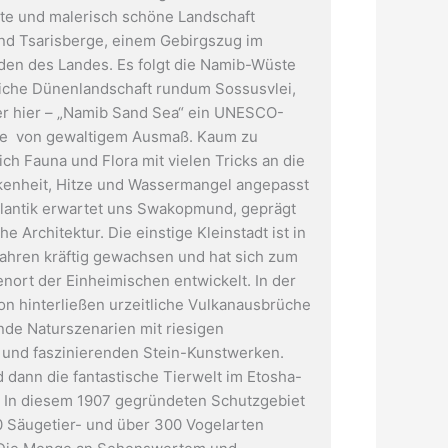
te und malerisch schöne Landschaft
nd Tsarisberge, einem Gebirgszug im
den des Landes. Es folgt die Namib-Wüste
liche Dünenlandschaft rundum Sossusvlei,
r hier – „Namib Sand Sea“ ein UNESCO-
be von gewaltigem Ausmaß. Kaum zu
ich Fauna und Flora mit vielen Tricks an die
kenheit, Hitze und Wassermangel angepasst
lantik erwartet uns Swakopmund, geprägt
e Architektur. Die einstige Kleinstadt ist in
Jahren kräftig gewachsen und hat sich zum
enort der Einheimischen entwickelt. In der
n hinterließen urzeitliche Vulkanausbrüche
de Naturszenarien mit riesigen
 und faszinierenden Stein-Kunstwerken.
Die Sesriem-Schlucht
 dann die fantastische Tierwelt im Etosha-
. In diesem 1907 gegründeten Schutzgebiet
0 Säugetier- und über 300 Vogelarten