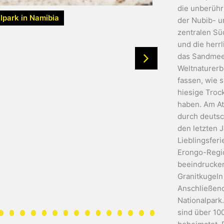
die unberühr
lpark in Namibia
der Nubib- u
zentralen Sü
und die herr
das Sandmee
Weltnaturer
fassen, wie s
hiesige Troc
haben. Am At
durch deutsch
den letzten 
Lieblingsferi
Erongo-Regio
beeindrucken
Granitkugeln
Anschließend
Nationalpark
sind über 10