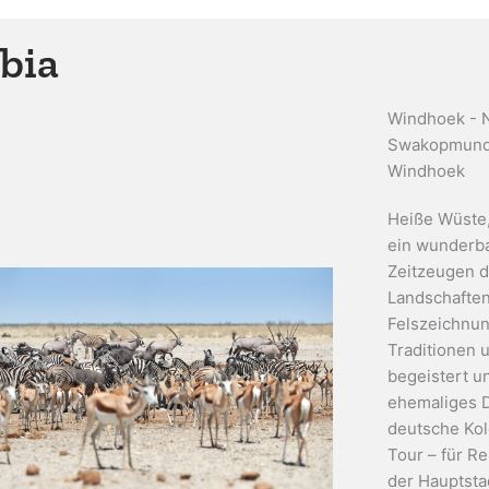
bia
Windhoek - N
Swakopmund 
Windhoek
Heiße Wüste,
ein wunderba
Zeitzeugen d
Landschaften
Felszeichnun
Traditionen u
begeistert u
ehemaliges D
deutsche Kolo
Tour – für Re
der Hauptsta