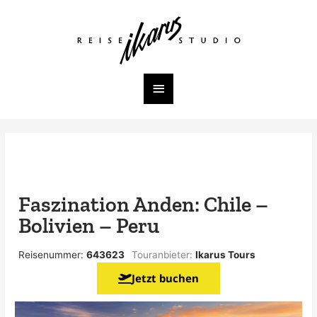
Zum
Inhalt
Hauptmenü
springen
Faszination Anden: Chile –
Bolivien – Peru
Reisenummer:
643623
Touranbieter:
Ikarus Tours
Jetzt buchen