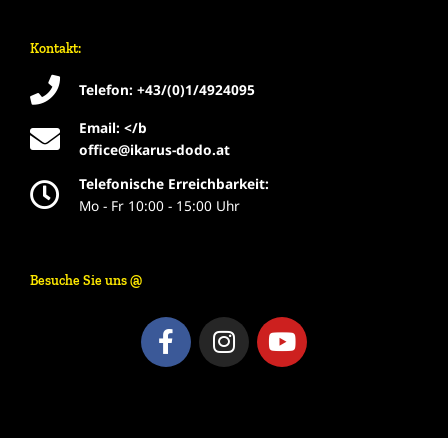
Kontakt:
Telefon: +43/(0)1/4924095
Email: </b
office@ikarus-dodo.at
Telefonische Erreichbarkeit:
Mo - Fr 10:00 - 15:00 Uhr
Besuche Sie uns @
F
I
Y
a
n
o
c
s
u
e
t
t
b
a
u