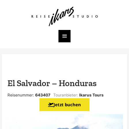
Zum
Inhalt
Hauptmenü
springen
El Salvador – Honduras
Reisenummer:
643407
Touranbieter:
Ikarus Tours
Jetzt buchen