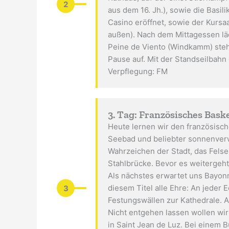
2
aus dem 16. Jh.), sowie die Basil
Casino eröffnet, sowie der Kursa
außen). Nach dem Mittagessen läd
Peine de Viento (Windkamm) steht
Pause auf. Mit der Standseilbahn
Verpflegung: FM
3. Tag: Französisches Bas
Heute lernen wir den französisch
Seebad und beliebter sonnenverw
Wahrzeichen der Stadt, das Felsen
Stahlbrücke. Bevor es weitergeh
Als nächstes erwartet uns Bayonn
3
diesem Titel alle Ehre: An jeder
Festungswällen zur Kathedrale. A
Nicht entgehen lassen wollen wi
in Saint Jean de Luz. Bei einem B