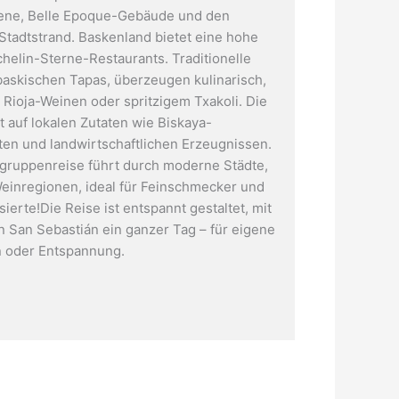
zene, Belle Epoque-Gebäude und den
Stadtstrand. Baskenland bietet eine hohe
chelin-Sterne-Restaurants. Traditionelle
 baskischen Tapas, überzeugen kulinarisch,
 Rioja-Weinen oder spritzigem Txakoli. Die
t auf lokalen Zutaten wie Biskaya-
San Juan de Gaztelugatxe
en und landwirtschaftlichen Erzeugnissen.
gruppenreise führt durch moderne Städte,
einregionen, ideal für Feinschmecker und
sierte!Die Reise ist entspannt gestaltet, mit
 in San Sebastián ein ganzer Tag – für eigene
 oder Entspannung.