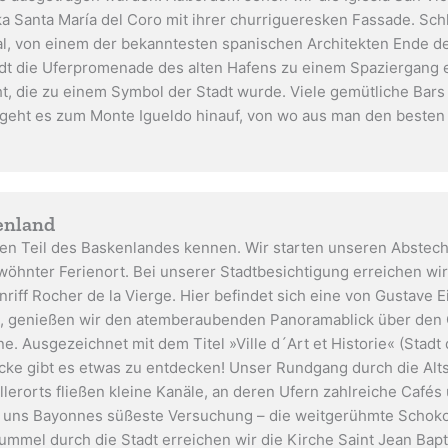
ika Santa María del Coro mit ihrer churrigueresken Fassade. Schl
al, von einem der bekanntesten spanischen Architekten Ende des
t die Uferpromenade des alten Hafens zu einem Spaziergang ei
, die zu einem Symbol der Stadt wurde. Viele gemütliche Bars 
 geht es zum Monte Igueldo hinauf, von wo aus man den besten B
kenland
en Teil des Baskenlandes kennen. Wir starten unseren Abstecher
öhnter Ferienort. Bei unserer Stadtbesichtigung erreichen wi
riff Rocher de la Vierge. Hier befindet sich eine von Gustave Ei
t, genießen wir den atemberaubenden Panoramablick über den 
e. Ausgezeichnet mit dem Titel »Ville d´Art et Historie« (Stadt
 Ecke gibt es etwas zu entdecken! Unser Rundgang durch die Al
llerorts fließen kleine Kanäle, an deren Ufern zahlreiche Café
r uns Bayonnes süßeste Versuchung – die weitgerühmte Schoko
ummel durch die Stadt erreichen wir die Kirche Saint Jean Baptis