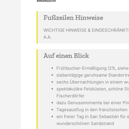
Reiseinfos
Fußzeilen Hinweise
WICHTIGE HINWEISE & EINGESCHRÄNKTE 
A.A.
Auf einen Blick
Frühbucher-Ermäßigung (2%, siehe
siebentägige geruhsame Standortre
sechs Übernachtungen in einem wu
spektakuläre Felsküsten, schöne S
Fischerdörfer
dazu Genussmomente bei einer Pin
Tagesausflug in den französischen
ein freier Tag in San Sebastián fü
wunderschönen Sandstrand