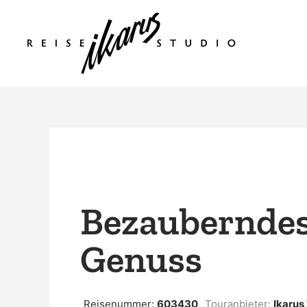
Zum
Inhalt
springen
Bezauberndes
Genuss
Reisenummer:
603430
Touranbieter:
Ikarus