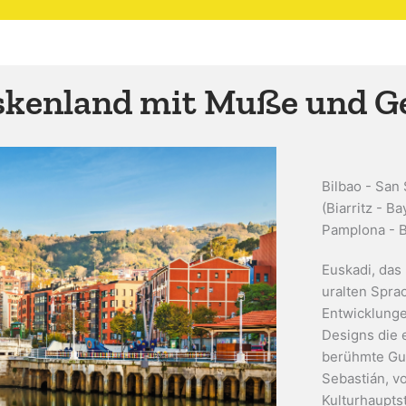
skenland mit Muße und G
Bilbao - San
(Biarritz - B
Pamplona - B
Euskadi, das
uralten Spra
Entwicklunge
Designs die 
berühmte Gu
Sebastián, v
Kulturhaupts