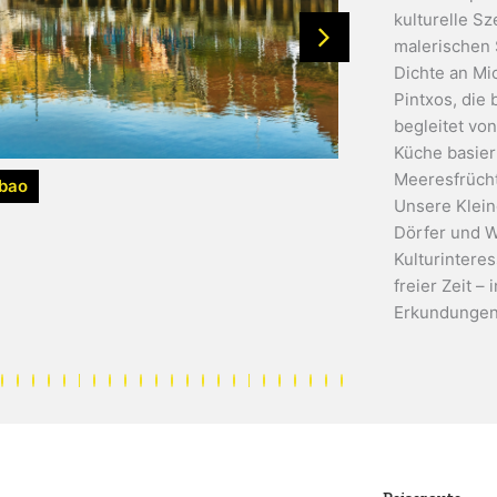
kulturelle S
malerischen 
Dichte an Mi
Pintxos, die
begleitet von
Küche basier
Meeresfrücht
lbao
Unsere Klein
Dörfer und W
Kulturinteres
freier Zeit –
Erkundungen