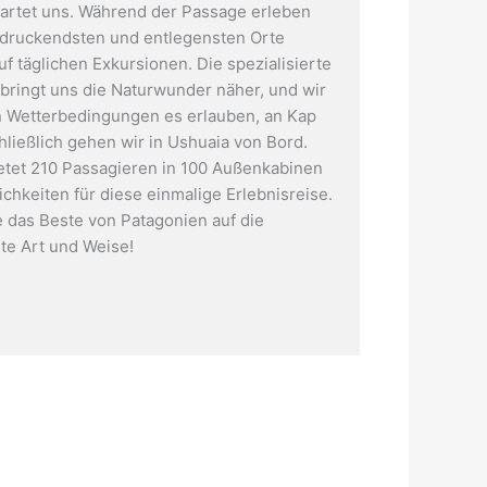
wartet uns. Während der Passage erleben
ndruckendsten und entlegensten Orte
f täglichen Exkursionen. Die spezialisierte
 bringt uns die Naturwunder näher, und wir
Im Nationalpark Torres del Paine, Patagonien
 Wetterbedingungen es erlauben, an Kap
hließlich gehen wir in Ushuaia von Bord.
ietet 210 Passagieren in 100 Außenkabinen
chkeiten für diese einmalige Erlebnisreise.
 das Beste von Patagonien auf die
te Art und Weise!