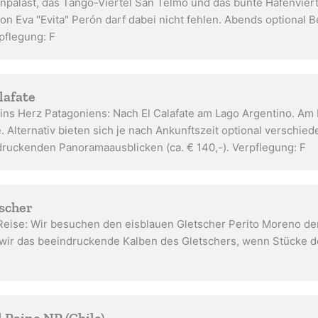
npalast, das Tango-Viertel San Telmo und das bunte Hafenvier
on Eva "Evita" Perón darf dabei nicht fehlen. Abends optional
rpflegung: F
lafate
 ins Herz Patagoniens: Nach El Calafate am Lago Argentino. Am N
Alternativ bieten sich je nach Ankunftszeit optional verschied
druckenden Panoramaausblicken (ca. € 140,-). Verpflegung: F
tscher
eise: Wir besuchen den eisblauen Gletscher Perito Moreno der
 wir das beeindruckende Kalben des Gletschers, wenn Stücke d
l Paine NP (Chile)