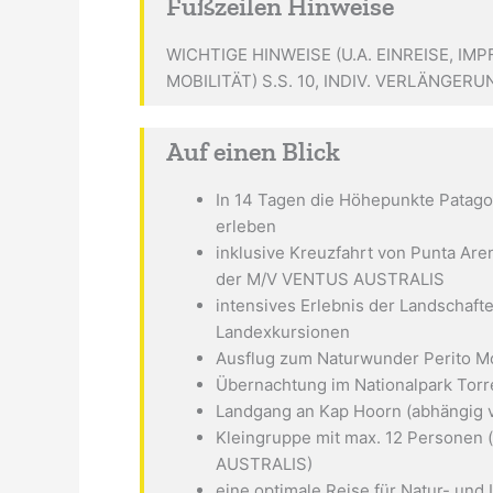
Fußzeilen Hinweise
WICHTIGE HINWEISE (U.A. EINREISE, 
MOBILITÄT) S.S. 10, INDIV. VERLÄNGERU
Auf einen Blick
In 14 Tagen die Höhepunkte Patago
erleben
inklusive Kreuzfahrt von Punta Aren
der M/V VENTUS AUSTRALIS
intensives Erlebnis der Landschaft
Landexkursionen
Ausflug zum Naturwunder Perito M
Übernachtung im Nationalpark Torr
Landgang an Kap Hoorn (abhängig vo
Kleingruppe mit max. 12 Personen 
AUSTRALIS)
eine optimale Reise für Natur- und