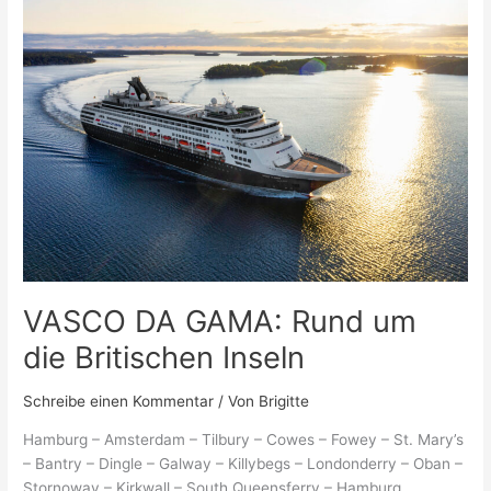
VASCO DA GAMA: Rund um
die Britischen Inseln
Schreibe einen Kommentar
/ Von
Brigitte
Hamburg – Amsterdam – Tilbury – Cowes – Fowey – St. Mary’s
– Bantry – Dingle – Galway – Killybegs – Londonderry – Oban –
Stornoway – Kirkwall – South Queensferry – Hamburg