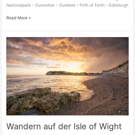
Nationalpark – Dunnottar – Dunkeld – Firth of Forth – Edinburgh
Read More »
Wandern
auf
der
Isle
of
Wight
Wandern auf der Isle of Wight