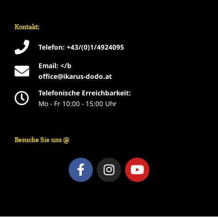
Kontakt:
Telefon: +43/(0)1/4924095
Email: </b
office@ikarus-dodo.at
Telefonische Erreichbarkeit:
Mo - Fr 10:00 - 15:00 Uhr
Besuche Sie uns @
F
I
Y
a
n
o
c
s
u
e
t
t
b
a
u