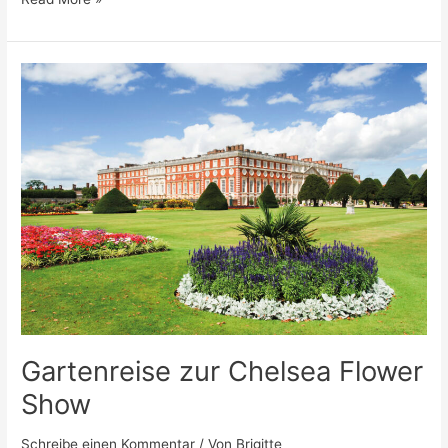
Gartenreise
zur
Chelsea
Flower
Show
Gartenreise zur Chelsea Flower
Show
Schreibe einen Kommentar
/ Von
Brigitte