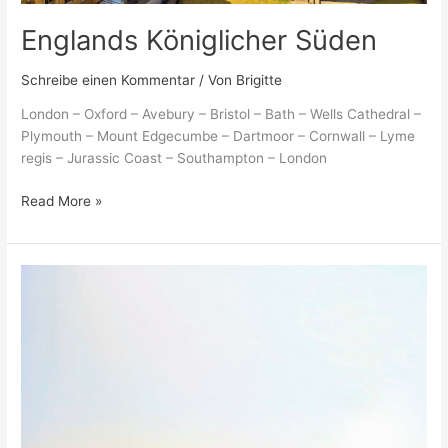
Englands Königlicher Süden
Schreibe einen Kommentar
/ Von
Brigitte
London – Oxford – Avebury – Bristol – Bath – Wells Cathedral –
Plymouth – Mount Edgecumbe – Dartmoor – Cornwall – Lyme
regis – Jurassic Coast – Southampton – London
Read More »
VASCO
DA
GAMA:
Rund
um
die
Britischen
Inseln