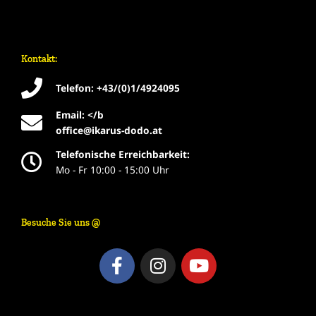
Kontakt:
Telefon: +43/(0)1/4924095
Email: </b
office@ikarus-dodo.at
Telefonische Erreichbarkeit:
Mo - Fr 10:00 - 15:00 Uhr
Besuche Sie uns @
F
I
Y
a
n
o
c
s
u
e
t
t