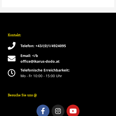
Kontakt:
Telefon: +43/(0)1/4924095
Email: </b
office@ikarus-dodo.at
Telefonische Erreichbarkeit:
Mo - Fr 10:00 - 15:00 Uhr
Besuche Sie uns @
F
I
Y
a
n
o