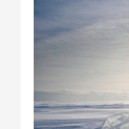
OCEAN
VICTORY:
Antarktische
Halbinsel