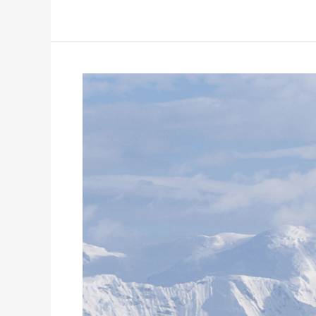
MS
PLANCIUS:
Naturwunder
Antarktis:
Eine
Reise
zur
Halbinsel
der
Extreme