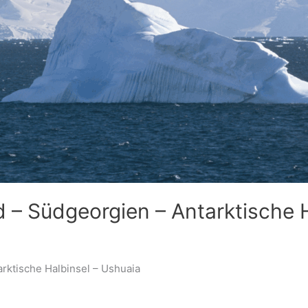
– Südgeorgien – Antarktische H
arktische Halbinsel – Ushuaia