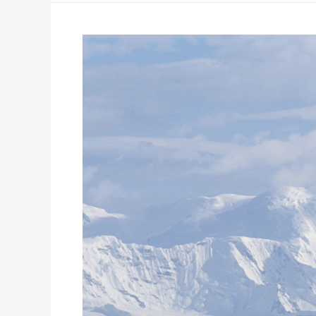
MS
PLANCIUS:
Falkland
–
Südgeorgien
–
Antarktische
Halbinsel