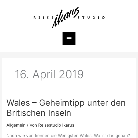
Zum
Inhalt
Hauptmenü
springen
16. April 2019
Wales – Geheimtipp unter den
Wales
–
Britischen Inseln
Geheimtipp
unter
Allgemein
/ Von
Reisestudio Ikarus
den
Britischen
Nach wie vor kennen die Wenigsten Wales. Wo ist das genau?